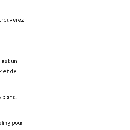
 trouverez
 est un
k et de
 blanc.
ling pour