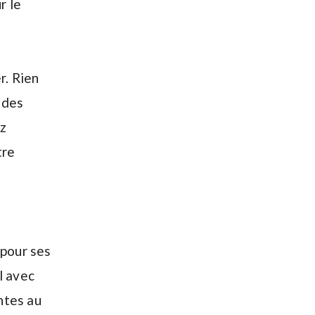
r le
s
r. Rien
 des
ez
tre
 pour ses
l avec
ntes au