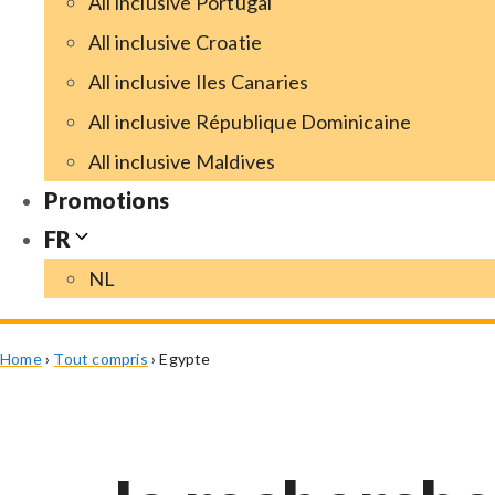
All inclusive Portugal
All inclusive Croatie
All inclusive Iles Canaries
All inclusive République Dominicaine
All inclusive Maldives
Promotions
FR
NL
Home
›
Tout compris
›
Egypte