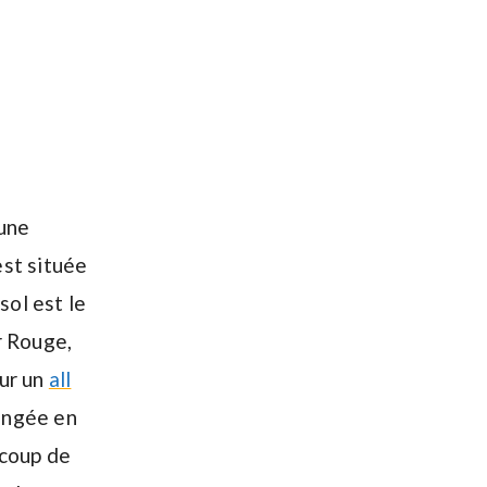
 une
est située
sol est le
r Rouge,
our un
all
ongée en
ucoup de