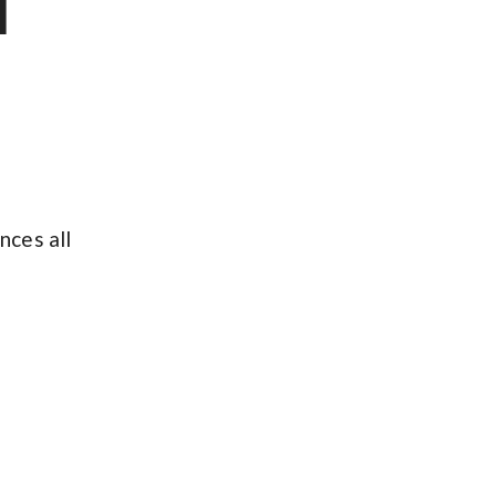
l
nces all