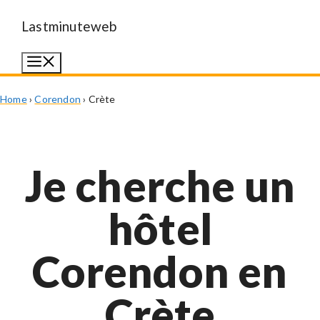
Aller
Lastminuteweb
au
Menu
contenu
Home
›
Corendon
›
Crète
Je cherche un
hôtel
Corendon en
Crète